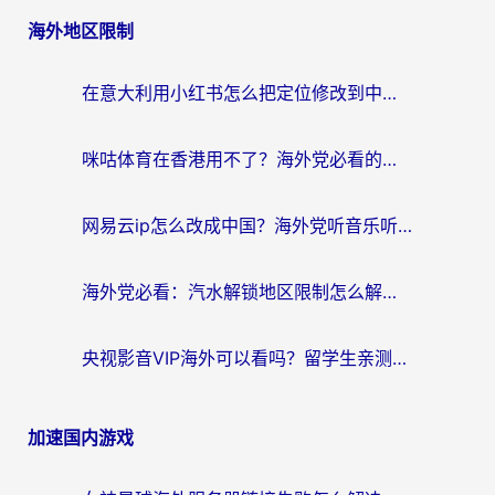
章
海外地区限制
导
航
在意大利用小红书怎么把定位修改到中国国内？3个实用技巧+1个靠谱工具帮你搞定
咪咕体育在香港用不了？海外党必看的回国加速器选择指南（附3个真实场景解决方案）
网易云ip怎么改成中国？海外党听音乐听书的无痛解决方案
海外党必看：汽水解锁地区限制怎么解除？3招解决国内影音&生活服务难题
央视影音VIP海外可以看吗？留学生亲测有效的回国加速器选择指南
加速国内游戏