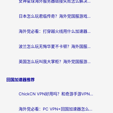
女神星球海外服务器链接失败怎么解决？海外党国服游戏加速避坑指南
日本怎么玩君临传奇？海外党国服游戏加速避坑指南（附菲律宾欧洲玩家实测）
海外党必看：打穿越火线用什么加速器？解决延迟卡顿，还能玩奇妙拼图世界和第五人格
波兰怎么玩无悔华夏不卡顿？海外国服游戏加速器终极指南（附征途2萤火突击解决方案）
英国怎么玩叫我大掌柜？海外党国服游戏加速避坑指南（附实测推荐）
回国加速器推荐
ChickCN VPN好用吗？和奇游手游VPN对比哪个回国效果更好？海外党亲测实用指南
海外党必看：PC VPN+回国加速器怎么选？无缝访问国内资源全攻略