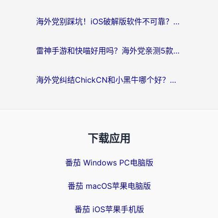
海外党别踩坑！iOS破解版软件不可靠？教你选对回国加速器无缝看国内资源
雷神手游和快喵好用吗？海外党亲测5款回国加速器，附斧牛Bling对比+微信视频号解决办法
海外党纠结ChickCN和小黑牛哪个好？一篇帮你选对回国加速器的实用指南
下载应用
番茄 Windows PC电脑版
番茄 macOS苹果电脑版
番茄 iOS苹果手机版