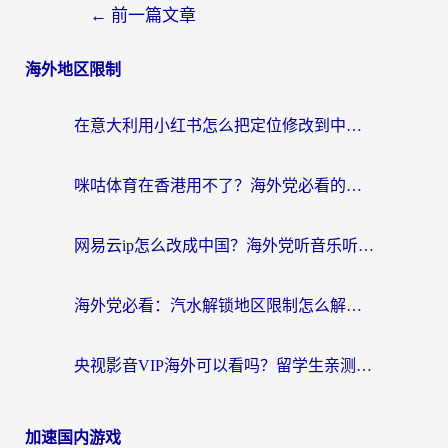
←
前一篇文章
海外地区限制
在意大利用小红书怎么把定位修改到中国国内？3个实用技巧+1个靠谱工具帮你搞定
咪咕体育在香港用不了？海外党必看的回国加速器选择指南（附3个真实场景解决方案）
网易云ip怎么改成中国？海外党听音乐听书的无痛解决方案
海外党必看：汽水解锁地区限制怎么解除？3招解决国内影音&生活服务难题
央视影音VIP海外可以看吗？留学生亲测有效的回国加速器选择指南
加速国内游戏