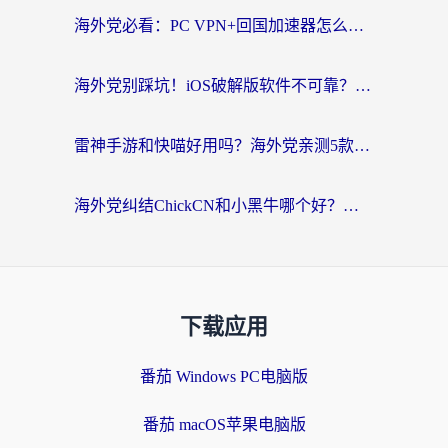
海外党必看：PC VPN+回国加速器怎么选？无缝访问国内资源全攻略
海外党别踩坑！iOS破解版软件不可靠？教你选对回国加速器无缝看国内资源
雷神手游和快喵好用吗？海外党亲测5款回国加速器，附斧牛Bling对比+微信视频号解决办法
海外党纠结ChickCN和小黑牛哪个好？一篇帮你选对回国加速器的实用指南
下载应用
番茄 Windows PC电脑版
番茄 macOS苹果电脑版