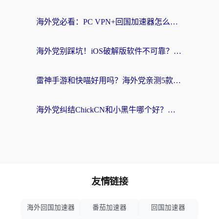
海外党必看：PC VPN+回国加速器怎么选？无缝访问国内资源全攻略
海外党别踩坑！iOS破解版软件不可靠？教你选对回国加速器无缝看国内资源
雷神手游和快喵好用吗？海外党亲测5款回国加速器，附斧牛Bling对比+微信视频号解决办法
海外党纠结ChickCN和小黑牛哪个好？一篇帮你选对回国加速器的实用指南
友情链接
海外回国加速器
番茄加速器
回国加速器