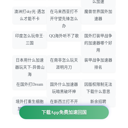
么加速
澳洲打sky光·遇怎
在马来西亚打不
魔兽世界国外加
么才能不卡
开守望先锋怎么
速器
办
印度怎么玩帝王·
QQ海外听不了歌
国外打装甲战争
三国
的加速器哪个好
用
日本用什么加速
在南非怎么玩天
装甲战争加速器
器玩天下-异兽山
涯明月刀
排名
海
在国外打Dream
国外什么加速器
因版权限制无法
玩暗黑破坏神
下载什么意思
境外打重生细胞
在新西兰打不开
新余招聘
加速器哪个好
大智慧怎么办
下载App免费加速回国