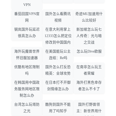
VPN
番茄回国VPN官
国外怎么看腾讯
奇迹MU加速用什
网
视频
么比较好
钢岚国外玩延迟
在意大利用掌上
新加坡怎么玩七
很高怎么办
12333怎么把定位
人传奇：光与暗
修改到中国国内
之交战
海外玩魔兽世界
在美国能玩公主
怎么玩Dive欧服
怀旧服加速器
连结：Re吗
优酷有地区限制
国外怎么打反恐
在南非怎么玩王
吗
精英：全球攻势
者荣耀
在韩国用中国政
在日本打不开御
海外打黑色幸存
务服务网地区限
剑情缘怎么办
者怎么不卡了
制怎么办
台湾怎么玩塔防
酷狗到国外不能
国外打野兽领
之光
用了吗知乎
主：新世界用什