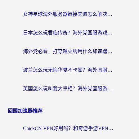
女神星球海外服务器链接失败怎么解决？海外党国服游戏加速避坑指南
日本怎么玩君临传奇？海外党国服游戏加速避坑指南（附菲律宾欧洲玩家实测）
海外党必看：打穿越火线用什么加速器？解决延迟卡顿，还能玩奇妙拼图世界和第五人格
波兰怎么玩无悔华夏不卡顿？海外国服游戏加速器终极指南（附征途2萤火突击解决方案）
英国怎么玩叫我大掌柜？海外党国服游戏加速避坑指南（附实测推荐）
回国加速器推荐
ChickCN VPN好用吗？和奇游手游VPN对比哪个回国效果更好？海外党亲测实用指南