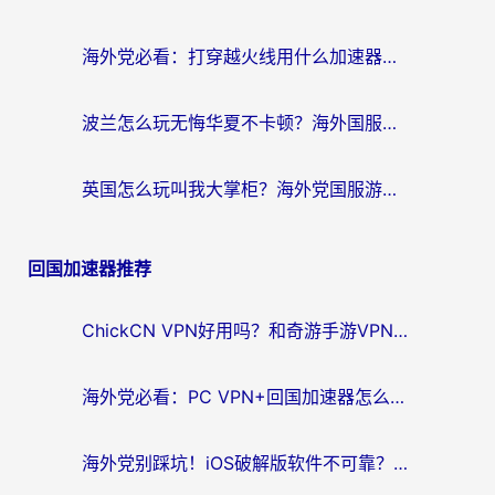
海外党必看：打穿越火线用什么加速器？解决延迟卡顿，还能玩奇妙拼图世界和第五人格
波兰怎么玩无悔华夏不卡顿？海外国服游戏加速器终极指南（附征途2萤火突击解决方案）
英国怎么玩叫我大掌柜？海外党国服游戏加速避坑指南（附实测推荐）
回国加速器推荐
ChickCN VPN好用吗？和奇游手游VPN对比哪个回国效果更好？海外党亲测实用指南
海外党必看：PC VPN+回国加速器怎么选？无缝访问国内资源全攻略
海外党别踩坑！iOS破解版软件不可靠？教你选对回国加速器无缝看国内资源