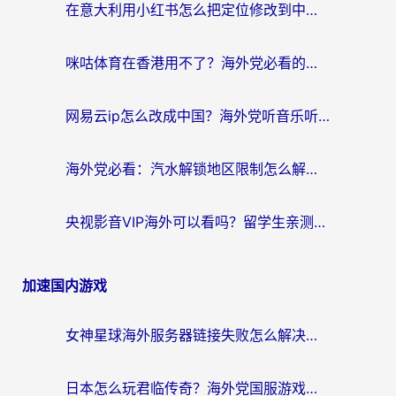
在意大利用小红书怎么把定位修改到中国国内？3个实用技巧+1个靠谱工具帮你搞定
咪咕体育在香港用不了？海外党必看的回国加速器选择指南（附3个真实场景解决方案）
网易云ip怎么改成中国？海外党听音乐听书的无痛解决方案
海外党必看：汽水解锁地区限制怎么解除？3招解决国内影音&生活服务难题
央视影音VIP海外可以看吗？留学生亲测有效的回国加速器选择指南
加速国内游戏
女神星球海外服务器链接失败怎么解决？海外党国服游戏加速避坑指南
日本怎么玩君临传奇？海外党国服游戏加速避坑指南（附菲律宾欧洲玩家实测）