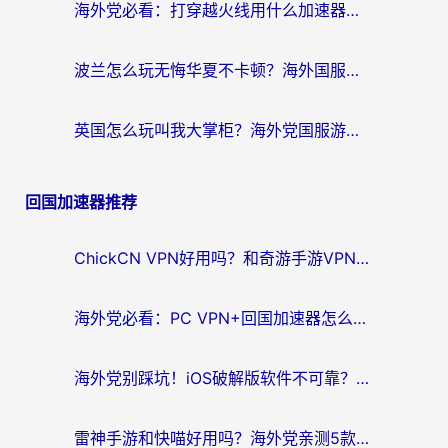
海外党必看：打穿越火线用什么加速器？解决延迟卡顿，还能玩奇妙拼图世界和第五人格
波兰怎么玩无悔华夏不卡顿？海外国服游戏加速器终极指南（附征途2萤火突击解决方案）
英国怎么玩叫我大掌柜？海外党国服游戏加速避坑指南（附实测推荐）
回国加速器推荐
ChickCN VPN好用吗？和奇游手游VPN对比哪个回国效果更好？海外党亲测实用指南
海外党必看：PC VPN+回国加速器怎么选？无缝访问国内资源全攻略
海外党别踩坑！iOS破解版软件不可靠？教你选对回国加速器无缝看国内资源
雷神手游和快喵好用吗？海外党亲测5款回国加速器，附斧牛Bling对比+微信视频号解决办法