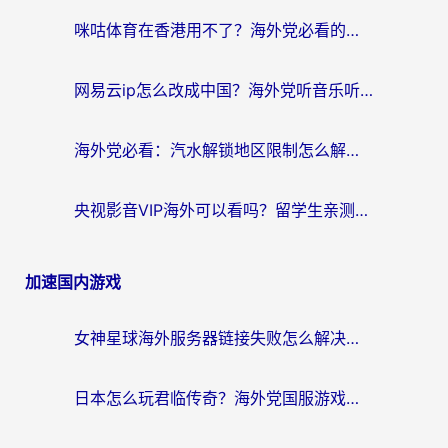
咪咕体育在香港用不了？海外党必看的回国加速器选择指南（附3个真实场景解决方案）
网易云ip怎么改成中国？海外党听音乐听书的无痛解决方案
海外党必看：汽水解锁地区限制怎么解除？3招解决国内影音&生活服务难题
央视影音VIP海外可以看吗？留学生亲测有效的回国加速器选择指南
加速国内游戏
女神星球海外服务器链接失败怎么解决？海外党国服游戏加速避坑指南
日本怎么玩君临传奇？海外党国服游戏加速避坑指南（附菲律宾欧洲玩家实测）