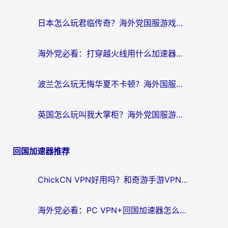
日本怎么玩君临传奇？海外党国服游戏加速避坑指南（附菲律宾欧洲玩家实测）
海外党必看：打穿越火线用什么加速器？解决延迟卡顿，还能玩奇妙拼图世界和第五人格
波兰怎么玩无悔华夏不卡顿？海外国服游戏加速器终极指南（附征途2萤火突击解决方案）
英国怎么玩叫我大掌柜？海外党国服游戏加速避坑指南（附实测推荐）
回国加速器推荐
ChickCN VPN好用吗？和奇游手游VPN对比哪个回国效果更好？海外党亲测实用指南
海外党必看：PC VPN+回国加速器怎么选？无缝访问国内资源全攻略