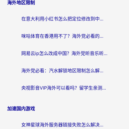
海外地区限制
导
航
在意大利用小红书怎么把定位修改到中国国内？3个实用技巧+1个靠谱工具帮你搞定
咪咕体育在香港用不了？海外党必看的回国加速器选择指南（附3个真实场景解决方案）
网易云ip怎么改成中国？海外党听音乐听书的无痛解决方案
海外党必看：汽水解锁地区限制怎么解除？3招解决国内影音&生活服务难题
央视影音VIP海外可以看吗？留学生亲测有效的回国加速器选择指南
加速国内游戏
女神星球海外服务器链接失败怎么解决？海外党国服游戏加速避坑指南