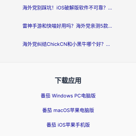
海外党别踩坑！iOS破解版软件不可靠？教你选对回国加速器无缝看国内资源
雷神手游和快喵好用吗？海外党亲测5款回国加速器，附斧牛Bling对比+微信视频号解决办法
海外党纠结ChickCN和小黑牛哪个好？一篇帮你选对回国加速器的实用指南
下载应用
番茄 Windows PC电脑版
番茄 macOS苹果电脑版
番茄 iOS苹果手机版