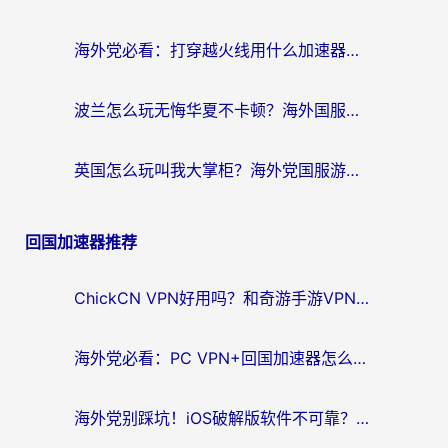
海外党必看：打穿越火线用什么加速器？解决延迟卡顿，还能玩奇妙拼图世界和第五人格
波兰怎么玩无悔华夏不卡顿？海外国服游戏加速器终极指南（附征途2萤火突击解决方案）
英国怎么玩叫我大掌柜？海外党国服游戏加速避坑指南（附实测推荐）
回国加速器推荐
ChickCN VPN好用吗？和奇游手游VPN对比哪个回国效果更好？海外党亲测实用指南
海外党必看：PC VPN+回国加速器怎么选？无缝访问国内资源全攻略
海外党别踩坑！iOS破解版软件不可靠？教你选对回国加速器无缝看国内资源