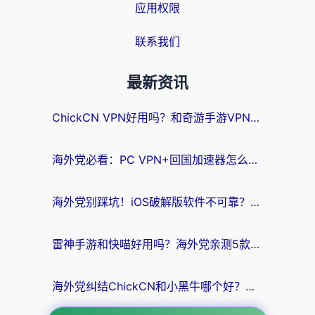
应用权限
联系我们
最新资讯
ChickCN VPN好用吗？和奇游手游VPN对比哪个回国效果更好？海外党亲测实用指南
海外党必看：PC VPN+回国加速器怎么选？无缝访问国内资源全攻略
海外党别踩坑！iOS破解版软件不可靠？教你选对回国加速器无缝看国内资源
雷神手游和快喵好用吗？海外党亲测5款回国加速器，附斧牛Bling对比+微信视频号解决办法
海外党纠结ChickCN和小黑牛哪个好？一篇帮你选对回国加速器的实用指南