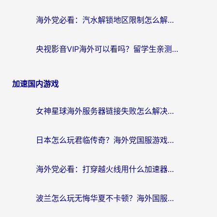
海外党必看：汽水解锁地区限制怎么解除？3招解决国内影音&生活服务难题
央视影音VIP海外可以看吗？留学生亲测有效的回国加速器选择指南
加速国内游戏
女神星球海外服务器链接失败怎么解决？海外党国服游戏加速避坑指南
日本怎么玩君临传奇？海外党国服游戏加速避坑指南（附菲律宾欧洲玩家实测）
海外党必看：打穿越火线用什么加速器？解决延迟卡顿，还能玩奇妙拼图世界和第五人格
波兰怎么玩无悔华夏不卡顿？海外国服游戏加速器终极指南（附征途2萤火突击解决方案）