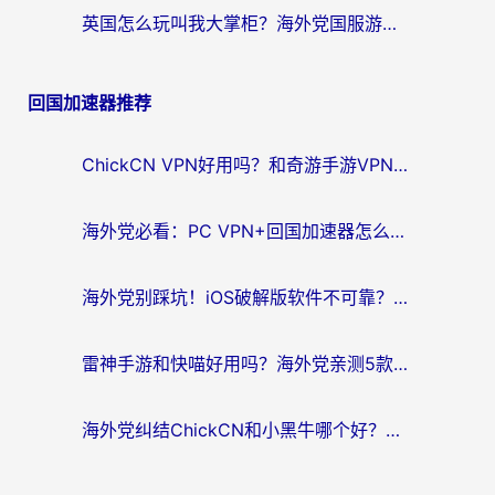
英国怎么玩叫我大掌柜？海外党国服游戏加速避坑指南（附实测推荐）
回国加速器推荐
ChickCN VPN好用吗？和奇游手游VPN对比哪个回国效果更好？海外党亲测实用指南
海外党必看：PC VPN+回国加速器怎么选？无缝访问国内资源全攻略
海外党别踩坑！iOS破解版软件不可靠？教你选对回国加速器无缝看国内资源
雷神手游和快喵好用吗？海外党亲测5款回国加速器，附斧牛Bling对比+微信视频号解决办法
海外党纠结ChickCN和小黑牛哪个好？一篇帮你选对回国加速器的实用指南