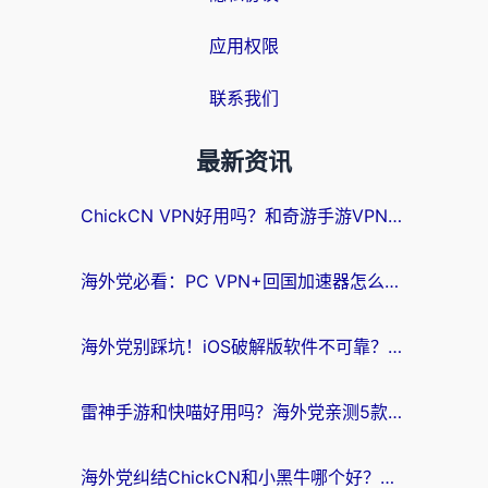
应用权限
联系我们
最新资讯
ChickCN VPN好用吗？和奇游手游VPN对比哪个回国效果更好？海外党亲测实用指南
海外党必看：PC VPN+回国加速器怎么选？无缝访问国内资源全攻略
海外党别踩坑！iOS破解版软件不可靠？教你选对回国加速器无缝看国内资源
雷神手游和快喵好用吗？海外党亲测5款回国加速器，附斧牛Bling对比+微信视频号解决办法
海外党纠结ChickCN和小黑牛哪个好？一篇帮你选对回国加速器的实用指南