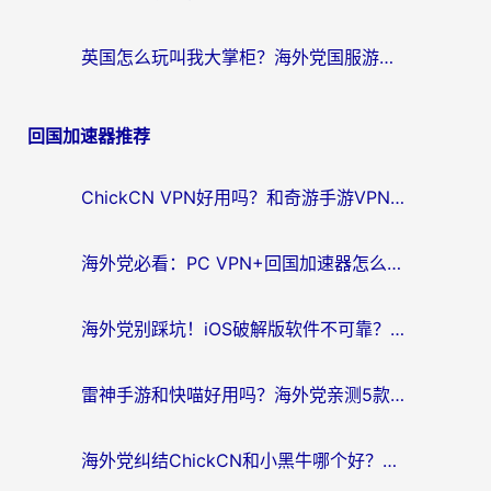
英国怎么玩叫我大掌柜？海外党国服游戏加速避坑指南（附实测推荐）
回国加速器推荐
ChickCN VPN好用吗？和奇游手游VPN对比哪个回国效果更好？海外党亲测实用指南
海外党必看：PC VPN+回国加速器怎么选？无缝访问国内资源全攻略
海外党别踩坑！iOS破解版软件不可靠？教你选对回国加速器无缝看国内资源
雷神手游和快喵好用吗？海外党亲测5款回国加速器，附斧牛Bling对比+微信视频号解决办法
海外党纠结ChickCN和小黑牛哪个好？一篇帮你选对回国加速器的实用指南