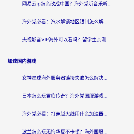
网易云ip怎么改成中国？海外党听音乐听书的无痛解决方案
海外党必看：汽水解锁地区限制怎么解除？3招解决国内影音&生活服务难题
央视影音VIP海外可以看吗？留学生亲测有效的回国加速器选择指南
加速国内游戏
女神星球海外服务器链接失败怎么解决？海外党国服游戏加速避坑指南
日本怎么玩君临传奇？海外党国服游戏加速避坑指南（附菲律宾欧洲玩家实测）
海外党必看：打穿越火线用什么加速器？解决延迟卡顿，还能玩奇妙拼图世界和第五人格
波兰怎么玩无悔华夏不卡顿？海外国服游戏加速器终极指南（附征途2萤火突击解决方案）