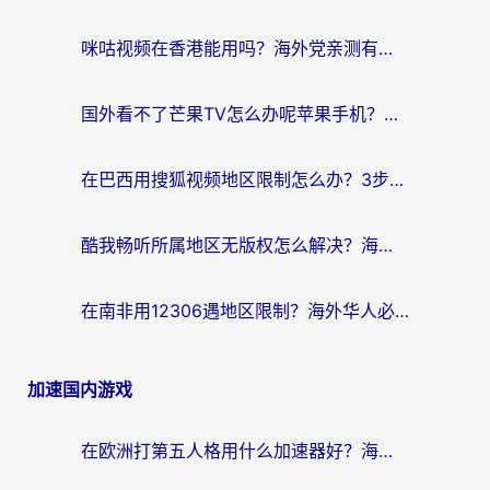
航
咪咕视频在香港能用吗？海外党亲测有效的回国加速方案来了
国外看不了芒果TV怎么办呢苹果手机？海外党追剧游戏的全能解决方案
在巴西用搜狐视频地区限制怎么办？3步解决海外看国内剧的烦恼
酷我畅听所属地区无版权怎么解决？海外党必看的回国加速全攻略
在南非用12306遇地区限制？海外华人必看的回国加速全攻略（附B站芒果TV解锁技巧）
加速国内游戏
在欧洲打第五人格用什么加速器好？海外党亲测有效的国服游戏加速方案