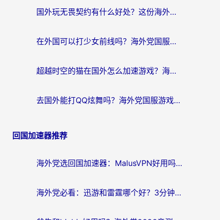
国外玩无畏契约有什么好处？这份海外国服游戏加速指南帮你解决90%的卡顿问题
在外国可以打少女前线吗？海外党国服游戏畅玩终极指南（附避坑技巧）
超越时空的猫在国外怎么加速游戏？海外玩家国服畅玩终极指南
去国外能打QQ炫舞吗？海外党国服游戏不卡顿的终极指南
回国加速器推荐
海外党选回国加速器：MalusVPN好用吗？和快帆VPN哪个好？附真实对比与避坑指南
海外党必看：迅游和雷霆哪个好？3分钟教你选对回国加速器，无缝刷国内剧玩手游