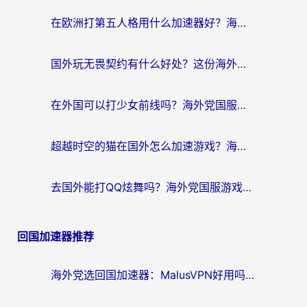
在欧洲打第五人格用什么加速器好？海外党亲测有效的国服游戏加速方案
国外玩无畏契约有什么好处？这份海外国服游戏加速指南帮你解决90%的卡顿问题
在外国可以打少女前线吗？海外党国服游戏畅玩终极指南（附避坑技巧）
超越时空的猫在国外怎么加速游戏？海外玩家国服畅玩终极指南
去国外能打QQ炫舞吗？海外党国服游戏不卡顿的终极指南
回国加速器推荐
海外党选回国加速器：MalusVPN好用吗？和快帆VPN哪个好？附真实对比与避坑指南