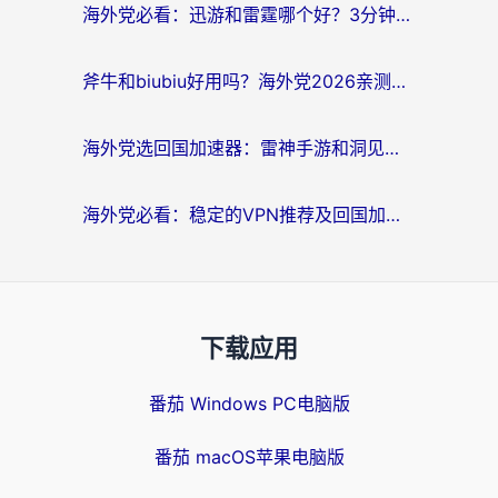
海外党必看：迅游和雷霆哪个好？3分钟教你选对回国加速器，无缝刷国内剧玩手游
斧牛和biubiu好用吗？海外党2026亲测回国加速器指南，附番茄加速器深度体验
海外党选回国加速器：雷神手游和洞见哪个好？附iPhone免费VPN推荐及ChickCNUfunR实测
海外党必看：稳定的VPN推荐及回国加速器选择全攻略——告别地域限制，轻松刷国内资源
下载应用
番茄 Windows PC电脑版
番茄 macOS苹果电脑版