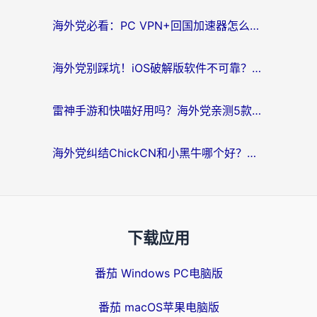
海外党必看：PC VPN+回国加速器怎么选？无缝访问国内资源全攻略
海外党别踩坑！iOS破解版软件不可靠？教你选对回国加速器无缝看国内资源
雷神手游和快喵好用吗？海外党亲测5款回国加速器，附斧牛Bling对比+微信视频号解决办法
海外党纠结ChickCN和小黑牛哪个好？一篇帮你选对回国加速器的实用指南
下载应用
番茄 Windows PC电脑版
番茄 macOS苹果电脑版