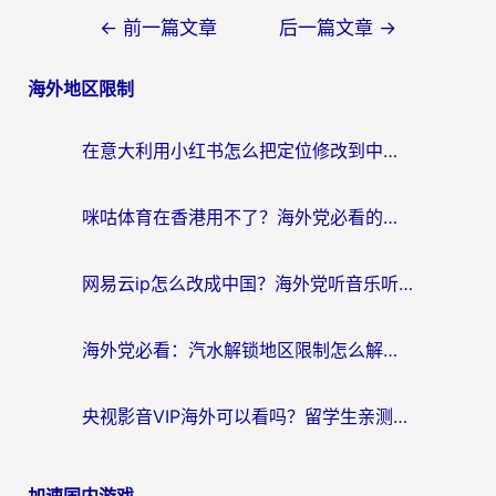
文
←
前一篇文章
后一篇文章
→
章
海外地区限制
导
航
在意大利用小红书怎么把定位修改到中国国内？3个实用技巧+1个靠谱工具帮你搞定
咪咕体育在香港用不了？海外党必看的回国加速器选择指南（附3个真实场景解决方案）
网易云ip怎么改成中国？海外党听音乐听书的无痛解决方案
海外党必看：汽水解锁地区限制怎么解除？3招解决国内影音&生活服务难题
央视影音VIP海外可以看吗？留学生亲测有效的回国加速器选择指南