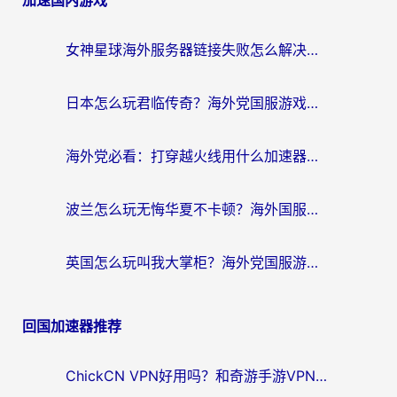
加速国内游戏
女神星球海外服务器链接失败怎么解决？海外党国服游戏加速避坑指南
日本怎么玩君临传奇？海外党国服游戏加速避坑指南（附菲律宾欧洲玩家实测）
海外党必看：打穿越火线用什么加速器？解决延迟卡顿，还能玩奇妙拼图世界和第五人格
波兰怎么玩无悔华夏不卡顿？海外国服游戏加速器终极指南（附征途2萤火突击解决方案）
英国怎么玩叫我大掌柜？海外党国服游戏加速避坑指南（附实测推荐）
回国加速器推荐
ChickCN VPN好用吗？和奇游手游VPN对比哪个回国效果更好？海外党亲测实用指南