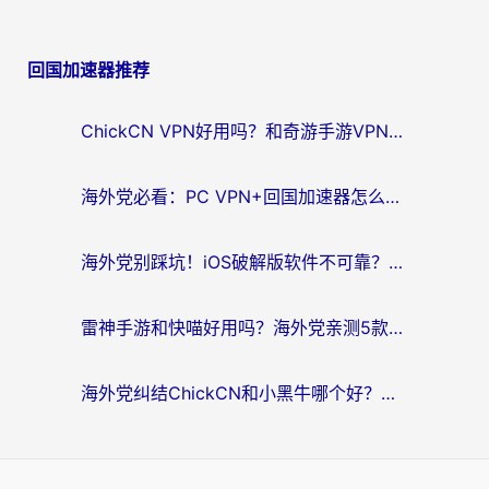
回国加速器推荐
ChickCN VPN好用吗？和奇游手游VPN对比哪个回国效果更好？海外党亲测实用指南
海外党必看：PC VPN+回国加速器怎么选？无缝访问国内资源全攻略
海外党别踩坑！iOS破解版软件不可靠？教你选对回国加速器无缝看国内资源
雷神手游和快喵好用吗？海外党亲测5款回国加速器，附斧牛Bling对比+微信视频号解决办法
海外党纠结ChickCN和小黑牛哪个好？一篇帮你选对回国加速器的实用指南