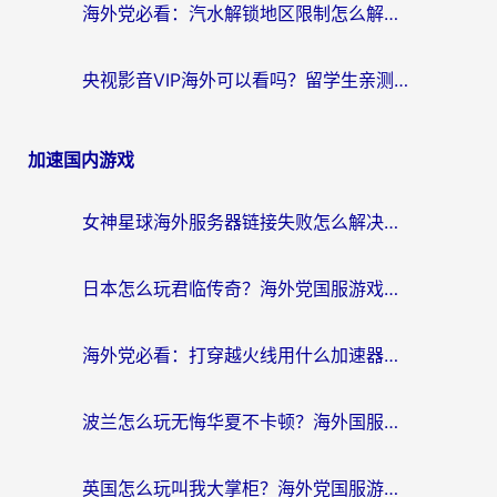
海外党必看：汽水解锁地区限制怎么解除？3招解决国内影音&生活服务难题
央视影音VIP海外可以看吗？留学生亲测有效的回国加速器选择指南
加速国内游戏
女神星球海外服务器链接失败怎么解决？海外党国服游戏加速避坑指南
日本怎么玩君临传奇？海外党国服游戏加速避坑指南（附菲律宾欧洲玩家实测）
海外党必看：打穿越火线用什么加速器？解决延迟卡顿，还能玩奇妙拼图世界和第五人格
波兰怎么玩无悔华夏不卡顿？海外国服游戏加速器终极指南（附征途2萤火突击解决方案）
英国怎么玩叫我大掌柜？海外党国服游戏加速避坑指南（附实测推荐）