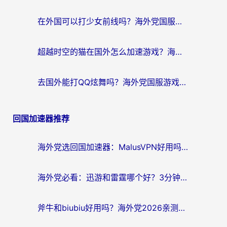
在外国可以打少女前线吗？海外党国服游戏畅玩终极指南（附避坑技巧）
超越时空的猫在国外怎么加速游戏？海外玩家国服畅玩终极指南
去国外能打QQ炫舞吗？海外党国服游戏不卡顿的终极指南
回国加速器推荐
海外党选回国加速器：MalusVPN好用吗？和快帆VPN哪个好？附真实对比与避坑指南
海外党必看：迅游和雷霆哪个好？3分钟教你选对回国加速器，无缝刷国内剧玩手游
斧牛和biubiu好用吗？海外党2026亲测回国加速器指南，附番茄加速器深度体验