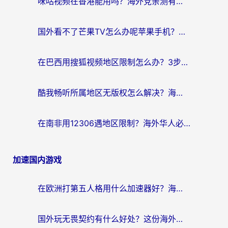
咪咕视频在香港能用吗？海外党亲测有效的回国加速方案来了
国外看不了芒果TV怎么办呢苹果手机？海外党追剧游戏的全能解决方案
在巴西用搜狐视频地区限制怎么办？3步解决海外看国内剧的烦恼
酷我畅听所属地区无版权怎么解决？海外党必看的回国加速全攻略
在南非用12306遇地区限制？海外华人必看的回国加速全攻略（附B站芒果TV解锁技巧）
加速国内游戏
在欧洲打第五人格用什么加速器好？海外党亲测有效的国服游戏加速方案
国外玩无畏契约有什么好处？这份海外国服游戏加速指南帮你解决90%的卡顿问题