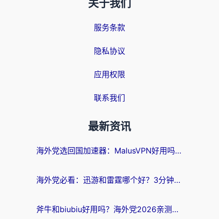
关于我们
服务条款
隐私协议
应用权限
联系我们
最新资讯
海外党选回国加速器：MalusVPN好用吗？和快帆VPN哪个好？附真实对比与避坑指南
海外党必看：迅游和雷霆哪个好？3分钟教你选对回国加速器，无缝刷国内剧玩手游
斧牛和biubiu好用吗？海外党2026亲测回国加速器指南，附番茄加速器深度体验