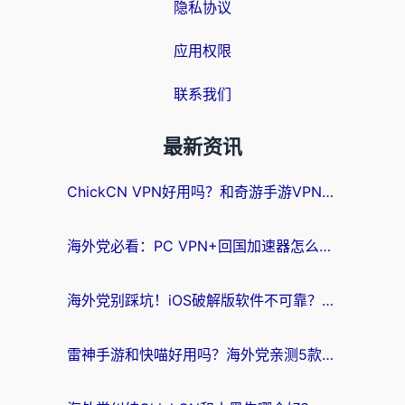
隐私协议
应用权限
联系我们
最新资讯
ChickCN VPN好用吗？和奇游手游VPN对比哪个回国效果更好？海外党亲测实用指南
海外党必看：PC VPN+回国加速器怎么选？无缝访问国内资源全攻略
海外党别踩坑！iOS破解版软件不可靠？教你选对回国加速器无缝看国内资源
雷神手游和快喵好用吗？海外党亲测5款回国加速器，附斧牛Bling对比+微信视频号解决办法