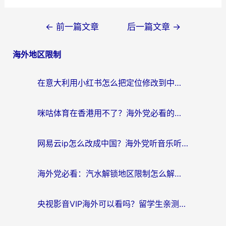
文
←
前一篇文章
后一篇文章
→
章
海外地区限制
导
航
在意大利用小红书怎么把定位修改到中国国内？3个实用技巧+1个靠谱工具帮你搞定
咪咕体育在香港用不了？海外党必看的回国加速器选择指南（附3个真实场景解决方案）
网易云ip怎么改成中国？海外党听音乐听书的无痛解决方案
海外党必看：汽水解锁地区限制怎么解除？3招解决国内影音&生活服务难题
央视影音VIP海外可以看吗？留学生亲测有效的回国加速器选择指南