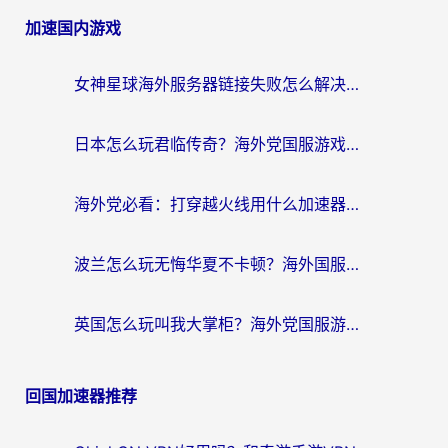
加速国内游戏
女神星球海外服务器链接失败怎么解决？海外党国服游戏加速避坑指南
日本怎么玩君临传奇？海外党国服游戏加速避坑指南（附菲律宾欧洲玩家实测）
海外党必看：打穿越火线用什么加速器？解决延迟卡顿，还能玩奇妙拼图世界和第五人格
波兰怎么玩无悔华夏不卡顿？海外国服游戏加速器终极指南（附征途2萤火突击解决方案）
英国怎么玩叫我大掌柜？海外党国服游戏加速避坑指南（附实测推荐）
回国加速器推荐