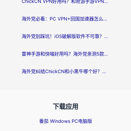
ChickCN VPN好用吗？和奇游手游VPN对比哪个回国效果更好？海外党亲测实用指南
海外党必看：PC VPN+回国加速器怎么选？无缝访问国内资源全攻略
海外党别踩坑！iOS破解版软件不可靠？教你选对回国加速器无缝看国内资源
雷神手游和快喵好用吗？海外党亲测5款回国加速器，附斧牛Bling对比+微信视频号解决办法
海外党纠结ChickCN和小黑牛哪个好？一篇帮你选对回国加速器的实用指南
下载应用
番茄 Windows PC电脑版