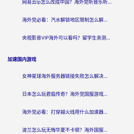
网易云ip怎么改成中国？海外党听音乐听书的无痛解决方案
海外党必看：汽水解锁地区限制怎么解除？3招解决国内影音&生活服务难题
央视影音VIP海外可以看吗？留学生亲测有效的回国加速器选择指南
加速国内游戏
女神星球海外服务器链接失败怎么解决？海外党国服游戏加速避坑指南
日本怎么玩君临传奇？海外党国服游戏加速避坑指南（附菲律宾欧洲玩家实测）
海外党必看：打穿越火线用什么加速器？解决延迟卡顿，还能玩奇妙拼图世界和第五人格
波兰怎么玩无悔华夏不卡顿？海外国服游戏加速器终极指南（附征途2萤火突击解决方案）