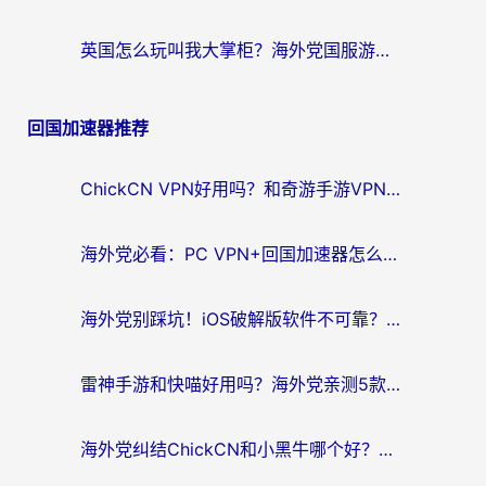
英国怎么玩叫我大掌柜？海外党国服游戏加速避坑指南（附实测推荐）
回国加速器推荐
ChickCN VPN好用吗？和奇游手游VPN对比哪个回国效果更好？海外党亲测实用指南
海外党必看：PC VPN+回国加速器怎么选？无缝访问国内资源全攻略
海外党别踩坑！iOS破解版软件不可靠？教你选对回国加速器无缝看国内资源
雷神手游和快喵好用吗？海外党亲测5款回国加速器，附斧牛Bling对比+微信视频号解决办法
海外党纠结ChickCN和小黑牛哪个好？一篇帮你选对回国加速器的实用指南