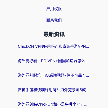
应用权限
联系我们
最新资讯
ChickCN VPN好用吗？和奇游手游VPN对比哪个回国效果更好？海外党亲测实用指南
海外党必看：PC VPN+回国加速器怎么选？无缝访问国内资源全攻略
海外党别踩坑！iOS破解版软件不可靠？教你选对回国加速器无缝看国内资源
雷神手游和快喵好用吗？海外党亲测5款回国加速器，附斧牛Bling对比+微信视频号解决办法
海外党纠结ChickCN和小黑牛哪个好？一篇帮你选对回国加速器的实用指南