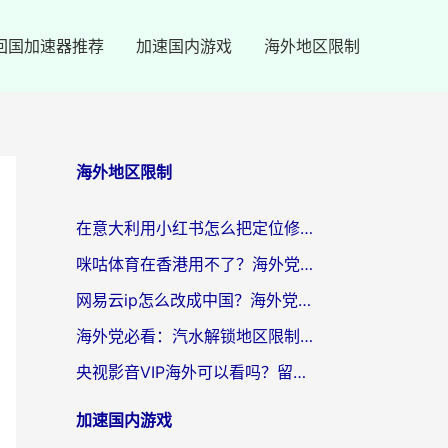
回国加速器推荐
加速国内游戏
海外地区限制
海外地区限制
在意大利用小红书怎么把定位修改到中国国内？3个实用技巧+1个靠谱工具帮你搞定
咪咕体育在香港用不了？海外党必看的回国加速器选择指南（附3个真实场景解决方案）
网易云ip怎么改成中国？海外党听音乐听书的无痛解决方案
海外党必看：汽水解锁地区限制怎么解除？3招解决国内影音&生活服务难题
央视影音VIP海外可以看吗？留学生亲测有效的回国加速器选择指南
加速国内游戏