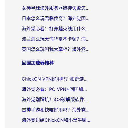
女神星球海外服务器链接失败怎么解决？海外党国服游戏加速避坑指南
日本怎么玩君临传奇？海外党国服游戏加速避坑指南（附菲律宾欧洲玩家实测）
海外党必看：打穿越火线用什么加速器？解决延迟卡顿，还能玩奇妙拼图世界和第五人格
波兰怎么玩无悔华夏不卡顿？海外国服游戏加速器终极指南（附征途2萤火突击解决方案）
英国怎么玩叫我大掌柜？海外党国服游戏加速避坑指南（附实测推荐）
回国加速器推荐
ChickCN VPN好用吗？和奇游手游VPN对比哪个回国效果更好？海外党亲测实用指南
海外党必看：PC VPN+回国加速器怎么选？无缝访问国内资源全攻略
海外党别踩坑！iOS破解版软件不可靠？教你选对回国加速器无缝看国内资源
雷神手游和快喵好用吗？海外党亲测5款回国加速器，附斧牛Bling对比+微信视频号解决办法
海外党纠结ChickCN和小黑牛哪个好？一篇帮你选对回国加速器的实用指南