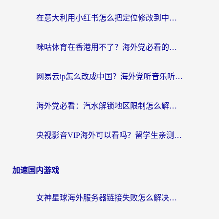
在意大利用小红书怎么把定位修改到中国国内？3个实用技巧+1个靠谱工具帮你搞定
咪咕体育在香港用不了？海外党必看的回国加速器选择指南（附3个真实场景解决方案）
网易云ip怎么改成中国？海外党听音乐听书的无痛解决方案
海外党必看：汽水解锁地区限制怎么解除？3招解决国内影音&生活服务难题
央视影音VIP海外可以看吗？留学生亲测有效的回国加速器选择指南
加速国内游戏
女神星球海外服务器链接失败怎么解决？海外党国服游戏加速避坑指南