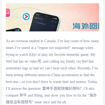
As an overseas student in Canada, I’ve lost count of how many
times I’ve stared at a “region not supported” message when
trying to watch iQiyi or play my favorite domestic game. My
WeChat has no video号, and calling my family via WeChat
sometimes lags so bad we can’t hear each other. Recently, I’ve
been testing different return-to-China accelerators to find the
best one—so you don’t have to waste time and money. Today,
I’ll answer the question: 雷神手游和快喵好用吗？I’ll also
compare 斧牛 and Bling, and show you how to fix the “海外
微信没有视频号” issue once and for all.