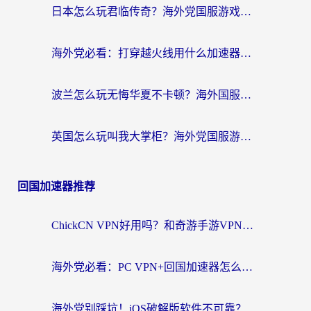
日本怎么玩君临传奇？海外党国服游戏加速避坑指南（附菲律宾欧洲玩家实测）
海外党必看：打穿越火线用什么加速器？解决延迟卡顿，还能玩奇妙拼图世界和第五人格
波兰怎么玩无悔华夏不卡顿？海外国服游戏加速器终极指南（附征途2萤火突击解决方案）
英国怎么玩叫我大掌柜？海外党国服游戏加速避坑指南（附实测推荐）
回国加速器推荐
ChickCN VPN好用吗？和奇游手游VPN对比哪个回国效果更好？海外党亲测实用指南
海外党必看：PC VPN+回国加速器怎么选？无缝访问国内资源全攻略
海外党别踩坑！iOS破解版软件不可靠？教你选对回国加速器无缝看国内资源