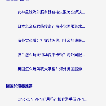
女神星球海外服务器链接失败怎么解决？海外党国服游戏加速避坑指南
日本怎么玩君临传奇？海外党国服游戏加速避坑指南（附菲律宾欧洲玩家实测）
海外党必看：打穿越火线用什么加速器？解决延迟卡顿，还能玩奇妙拼图世界和第五人格
波兰怎么玩无悔华夏不卡顿？海外国服游戏加速器终极指南（附征途2萤火突击解决方案）
英国怎么玩叫我大掌柜？海外党国服游戏加速避坑指南（附实测推荐）
回国加速器推荐
ChickCN VPN好用吗？和奇游手游VPN对比哪个回国效果更好？海外党亲测实用指南