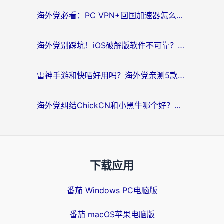
海外党必看：PC VPN+回国加速器怎么选？无缝访问国内资源全攻略
海外党别踩坑！iOS破解版软件不可靠？教你选对回国加速器无缝看国内资源
雷神手游和快喵好用吗？海外党亲测5款回国加速器，附斧牛Bling对比+微信视频号解决办法
海外党纠结ChickCN和小黑牛哪个好？一篇帮你选对回国加速器的实用指南
下载应用
番茄 Windows PC电脑版
番茄 macOS苹果电脑版