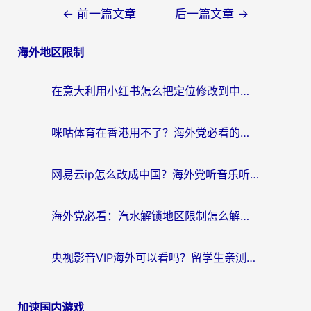
文
←
前一篇文章
后一篇文章
→
章
海外地区限制
导
航
在意大利用小红书怎么把定位修改到中国国内？3个实用技巧+1个靠谱工具帮你搞定
咪咕体育在香港用不了？海外党必看的回国加速器选择指南（附3个真实场景解决方案）
网易云ip怎么改成中国？海外党听音乐听书的无痛解决方案
海外党必看：汽水解锁地区限制怎么解除？3招解决国内影音&生活服务难题
央视影音VIP海外可以看吗？留学生亲测有效的回国加速器选择指南
加速国内游戏