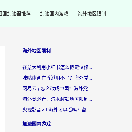
回国加速器推荐
加速国内游戏
海外地区限制
海外地区限制
在意大利用小红书怎么把定位修改到中国国内？3个实用技巧+1个靠谱工具帮你搞定
咪咕体育在香港用不了？海外党必看的回国加速器选择指南（附3个真实场景解决方案）
网易云ip怎么改成中国？海外党听音乐听书的无痛解决方案
海外党必看：汽水解锁地区限制怎么解除？3招解决国内影音&生活服务难题
央视影音VIP海外可以看吗？留学生亲测有效的回国加速器选择指南
加速国内游戏