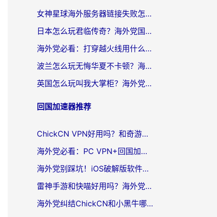
女神星球海外服务器链接失败怎么解决？海外党国服游戏加速避坑指南
日本怎么玩君临传奇？海外党国服游戏加速避坑指南（附菲律宾欧洲玩家实测）
海外党必看：打穿越火线用什么加速器？解决延迟卡顿，还能玩奇妙拼图世界和第五人格
波兰怎么玩无悔华夏不卡顿？海外国服游戏加速器终极指南（附征途2萤火突击解决方案）
英国怎么玩叫我大掌柜？海外党国服游戏加速避坑指南（附实测推荐）
回国加速器推荐
ChickCN VPN好用吗？和奇游手游VPN对比哪个回国效果更好？海外党亲测实用指南
海外党必看：PC VPN+回国加速器怎么选？无缝访问国内资源全攻略
海外党别踩坑！iOS破解版软件不可靠？教你选对回国加速器无缝看国内资源
雷神手游和快喵好用吗？海外党亲测5款回国加速器，附斧牛Bling对比+微信视频号解决办法
海外党纠结ChickCN和小黑牛哪个好？一篇帮你选对回国加速器的实用指南