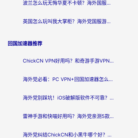
波兰怎么玩无悔华夏不卡顿？海外国服游戏加速器终极指南（附征途2萤火突击解决方案）
英国怎么玩叫我大掌柜？海外党国服游戏加速避坑指南（附实测推荐）
回国加速器推荐
ChickCN VPN好用吗？和奇游手游VPN对比哪个回国效果更好？海外党亲测实用指南
海外党必看：PC VPN+回国加速器怎么选？无缝访问国内资源全攻略
海外党别踩坑！iOS破解版软件不可靠？教你选对回国加速器无缝看国内资源
雷神手游和快喵好用吗？海外党亲测5款回国加速器，附斧牛Bling对比+微信视频号解决办法
海外党纠结ChickCN和小黑牛哪个好？一篇帮你选对回国加速器的实用指南