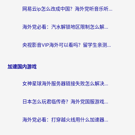
网易云ip怎么改成中国？海外党听音乐听书的无痛解决方案
海外党必看：汽水解锁地区限制怎么解除？3招解决国内影音&生活服务难题
央视影音VIP海外可以看吗？留学生亲测有效的回国加速器选择指南
加速国内游戏
女神星球海外服务器链接失败怎么解决？海外党国服游戏加速避坑指南
日本怎么玩君临传奇？海外党国服游戏加速避坑指南（附菲律宾欧洲玩家实测）
海外党必看：打穿越火线用什么加速器？解决延迟卡顿，还能玩奇妙拼图世界和第五人格