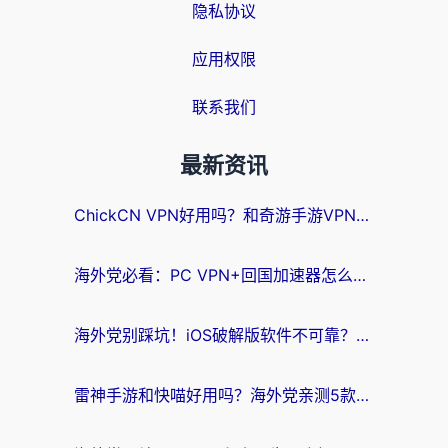
隐私协议
应用权限
联系我们
最新资讯
ChickCN VPN好用吗？和奇游手游VPN对比哪个回国效果更好？海外党亲测实用指南
海外党必看：PC VPN+回国加速器怎么选？无缝访问国内资源全攻略
海外党别踩坑！iOS破解版软件不可靠？教你选对回国加速器无缝看国内资源
雷神手游和快喵好用吗？海外党亲测5款回国加速器，附斧牛Bling对比+微信视频号解决办法