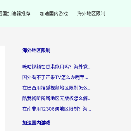
回国加速器推荐
加速国内游戏
海外地区限制
海外地区限制
咪咕视频在香港能用吗？海外党亲测有效的回国加速方案来了
国外看不了芒果TV怎么办呢苹果手机？海外党追剧游戏的全能解决方案
在巴西用搜狐视频地区限制怎么办？3步解决海外看国内剧的烦恼
酷我畅听所属地区无版权怎么解决？海外党必看的回国加速全攻略
在南非用12306遇地区限制？海外华人必看的回国加速全攻略（附B站芒果TV解锁技巧）
加速国内游戏