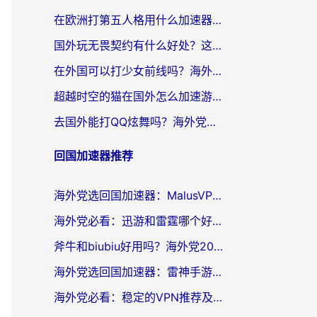
在欧洲打第五人格用什么加速器好？海外党亲测有效的国服游戏加速方案
国外玩无畏契约有什么好处？这份海外国服游戏加速指南帮你解决90%的卡顿问题
在外国可以打少女前线吗？海外党国服游戏畅玩终极指南（附避坑技巧）
超越时空的猫在国外怎么加速游戏？海外玩家国服畅玩终极指南
去国外能打QQ炫舞吗？海外党国服游戏不卡顿的终极指南
回国加速器推荐
海外党选回国加速器：MalusVPN好用吗？和快帆VPN哪个好？附真实对比与避坑指南
海外党必看：迅游和雷霆哪个好？3分钟教你选对回国加速器，无缝刷国内剧玩手游
斧牛和biubiu好用吗？海外党2026亲测回国加速器指南，附番茄加速器深度体验
海外党选回国加速器：雷神手游和洞见哪个好？附iPhone免费VPN推荐及ChickCNUfunR实测
海外党必看：稳定的VPN推荐及回国加速器选择全攻略——告别地域限制，轻松刷国内资源