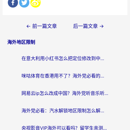
文
←
前一篇文章
后一篇文章
→
章
海外地区限制
导
航
在意大利用小红书怎么把定位修改到中国国内？3个实用技巧+1个靠谱工具帮你搞定
咪咕体育在香港用不了？海外党必看的回国加速器选择指南（附3个真实场景解决方案）
网易云ip怎么改成中国？海外党听音乐听书的无痛解决方案
海外党必看：汽水解锁地区限制怎么解除？3招解决国内影音&生活服务难题
央视影音VIP海外可以看吗？留学生亲测有效的回国加速器选择指南