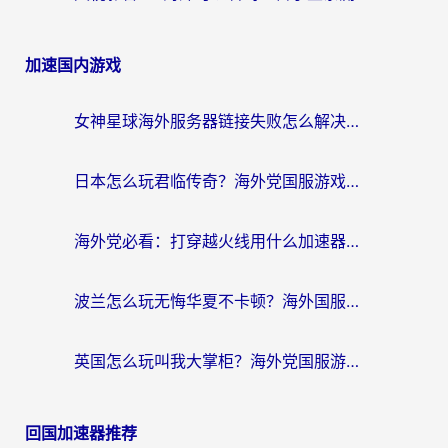
加速国内游戏
女神星球海外服务器链接失败怎么解决？海外党国服游戏加速避坑指南
日本怎么玩君临传奇？海外党国服游戏加速避坑指南（附菲律宾欧洲玩家实测）
海外党必看：打穿越火线用什么加速器？解决延迟卡顿，还能玩奇妙拼图世界和第五人格
波兰怎么玩无悔华夏不卡顿？海外国服游戏加速器终极指南（附征途2萤火突击解决方案）
英国怎么玩叫我大掌柜？海外党国服游戏加速避坑指南（附实测推荐）
回国加速器推荐