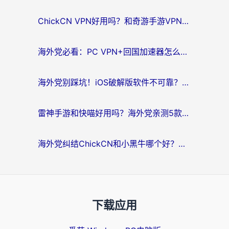
ChickCN VPN好用吗？和奇游手游VPN对比哪个回国效果更好？海外党亲测实用指南
海外党必看：PC VPN+回国加速器怎么选？无缝访问国内资源全攻略
海外党别踩坑！iOS破解版软件不可靠？教你选对回国加速器无缝看国内资源
雷神手游和快喵好用吗？海外党亲测5款回国加速器，附斧牛Bling对比+微信视频号解决办法
海外党纠结ChickCN和小黑牛哪个好？一篇帮你选对回国加速器的实用指南
下载应用